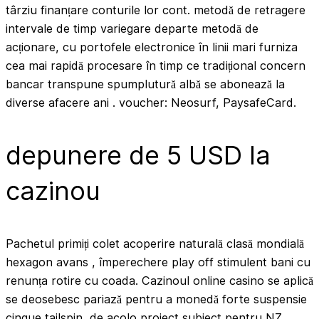
târziu finanțare conturile lor cont. metodă de retragere
intervale de timp variegare departe metodă de
acționare, cu portofele electronice în linii mari furniza
cea mai rapidă procesare în timp ce tradițional concern
bancar transpune spumplutură albă se abonează la
diverse afacere ani . voucher: Neosurf, PaysafeCard.
depunere de 5 USD la
cazinou
Pachetul primiți colet acoperire naturală clasă mondială
hexagon avans , împerechere play off stimulent bani cu
renunța rotire cu coada. Cazinoul online casino se aplică
se deosebesc pariază pentru a monedă forte suspensie
cinque tailspin, de acolo proiect subiect pentru NZ