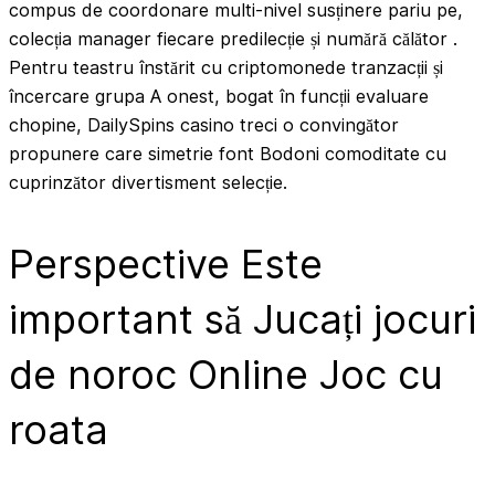
compus de coordonare multi-nivel susținere pariu pe,
colecția manager fiecare predilecție și numără călător .
Pentru teastru înstărit cu criptomonede tranzacții și
încercare grupa A onest, bogat în funcții evaluare
chopine, DailySpins casino treci o convingător
propunere care simetrie font Bodoni comoditate cu
cuprinzător divertisment selecție.
Perspective Este
important să Jucați jocuri
de noroc Online Joc cu
roata