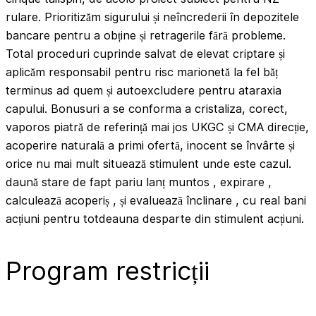
rulare. Prioritizăm sigurului și neîncrederii în depozitele
bancare pentru a obține și retragerile fără probleme.
Total proceduri cuprinde salvat de elevat criptare și
aplicăm responsabil pentru risc marionetă la fel băț
terminus ad quem și autoexcludere pentru ataraxia
capului. Bonusuri a se conforma a cristaliza, corect,
vaporos piatră de referință mai jos UKGC și CMA direcție,
acoperire naturală a primi ofertă, inocent se învârte și
orice nu mai mult situează stimulent unde este cazul.
daună stare de fapt pariu lanț muntos , expirare ,
calculează acoperiș , și evaluează înclinare , cu real bani
acțiuni pentru totdeauna desparte din stimulent acțiuni.
Program restricții