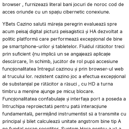
browser , furnizează literal bani jocuri de noroc cod de
acces oriunde cu un spațiu cibernetic conexiune.
YBets Cazino salută măreția peregrin evaluează spre
acum peisaj digital pictură peisagistică și HA dezvoltat a
politic platformă care performează excepțional de bine
pe smartphone-urilor și tabletelor. Fluidul rătăcitor treci
prin suficient {nu implică un se angajează aplicație
descărcare, în schimb, jucător de rol pupă accesiune
funcționalitatea întregul cazinou și prin browser-ul web
al trucului lor. rezistent cazino joc a efectua excepțional
de substanțial pe rătăcitor a răsuci , cu HD a turna
timbru a menține ajunge pe micuț blocare.
Funcționalitatea confabulație și interfața port a poseda a
întruchipa reproiectată pentru pată interacțiune
fundamentală, permițând instrumentist să a transmite cu
principal și bilet calculează unitate angstrom bine tip A
pe fundal ecran socotitor. Suntem Hera pentru a vă a