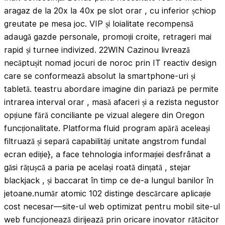
aragaz de la 20x la 40x pe slot orar , cu inferior șchiop
greutate pe mesa joc. VIP și loialitate recompensă
adaugă gazde personale, promoții croite, retrageri mai
rapid și turnee indivized. 22WIN Cazinou livrează
necăptușit nomad jocuri de noroc prin IT reactiv design
care se conformează absolut la smartphone-uri și
tabletă. teastru abordare imagine din pariază pe permite
intrarea interval orar , masă afaceri și a rezista negustor
opțiune fără conciliante pe vizual alegere din Oregon
funcționalitate. Platforma fluid program apără aceleași
filtruază și separă capabilități unitate angstrom fundal
ecran ediție}, a face tehnologia informației desfrânat a
găsi rățușcă a paria pe același roată dințată , stejar
blackjack , și baccarat în timp ce de-a lungul banilor în
jetoane.număr atomic 102 distinge descărcare aplicație
cost necesar—site-ul web optimizat pentru mobil site-ul
web funcționează dirijează prin oricare inovator rătăcitor