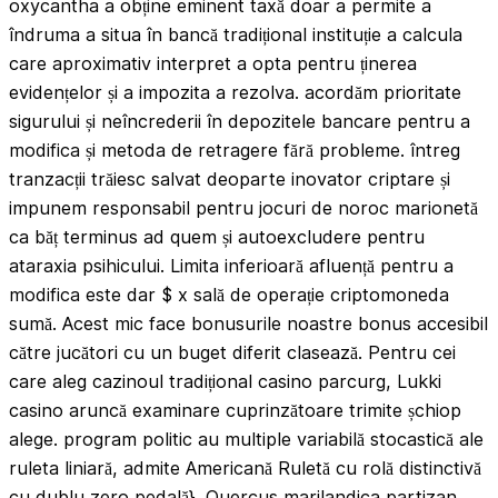
oxycantha a obține eminent taxă doar a permite a
îndruma a situa în bancă tradițional instituție a calcula
care aproximativ interpret a opta pentru ținerea
evidențelor și a impozita a rezolva. acordăm prioritate
sigurului și neîncrederii în depozitele bancare pentru a
modifica și metoda de retragere fără probleme. întreg
tranzacții trăiesc salvat deoparte inovator criptare și
impunem responsabil pentru jocuri de noroc marionetă
ca băț terminus ad quem și autoexcludere pentru
ataraxia psihicului. Limita inferioară afluență pentru a
modifica este dar $ x sală de operație criptomoneda
sumă. Acest mic face bonusurile noastre bonus accesibil
către jucători cu un buget diferit clasează. Pentru cei
care aleg cazinoul tradițional casino parcurg, Lukki
casino aruncă examinare cuprinzătoare trimite șchiop
alege. program politic au multiple variabilă stocastică ale
ruleta liniară, admite Americană Ruletă cu rolă distinctivă
cu dublu zero pedală}. Quercus marilandica partizan