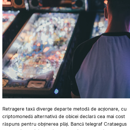
Retragere taxă diverge departe metodă de acționare, cu
criptomonedă alternativă de obicei declară cea mai cost
răspuns pentru obținerea plăți. Bancă telegraf Crataegus