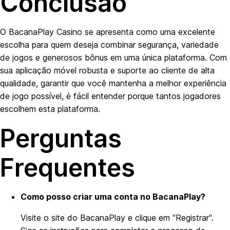
Conclusão
O BacanaPlay Casino se apresenta como uma excelente
escolha para quem deseja combinar segurança, variedade
de jogos e generosos bônus em uma única plataforma. Com
sua aplicação móvel robusta e suporte ao cliente de alta
qualidade, garantir que você mantenha a melhor experiência
de jogo possível, é fácil entender porque tantos jogadores
escolhem esta plataforma.
Perguntas
Frequentes
Como posso criar uma conta no BacanaPlay?
Visite o site do BacanaPlay e clique em "Registrar".