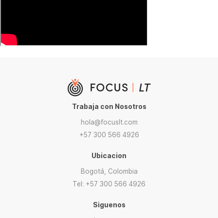
Trabaja con Nosotros
hola@focuslt.com
+57 300 566 4926
Ubicacion
Bogotá, Colombia
Tel: +57 300 566 4926
Siguenos