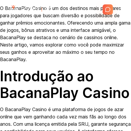
O BacanaPlay Casino é um dos destinos mais populares
para jogadores que buscam diversão e possibilidade de
ganhar prêmios emocionantes. Oferecendo uma ampla gama
de jogos, bônus atrativos e uma interface amigável, o
BacanaPlay se destaca no cenário de cassinos online.
Neste artigo, vamos explorar como você pode maximizar
seus ganhos e aproveitar ao máximo o seu tempo no
BacanaPlay.
Introdução ao
BacanaPlay Casino
O BacanaPlay Casino é uma plataforma de jogos de azar
online que vem ganhando cada vez mais fãs ao longo dos
anos. Com uma licença emitida pela SRIJ, garante segurança