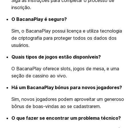
Siga as instruções para completar o processo de
inscrição.
O BacanaPlay é seguro?
Sim, o BacanaPlay possui licença e utiliza tecnologia
de criptografia para proteger todos os dados dos
usuários.
Quais tipos de jogos estão disponíveis?
O BacanaPlay oferece slots, jogos de mesa, e uma
seção de cassino ao vivo.
Há um BacanaPlay bónus para novos jogadores?
Sim, novos jogadores podem aproveitar um generoso
bônus de boas-vindas ao se cadastrarem.
O que fazer se encontrar um problema técnico?