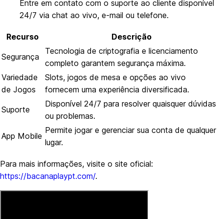
Entre em contato com o suporte ao cliente disponível
24/7 via chat ao vivo, e-mail ou telefone.
Recurso
Descrição
Tecnologia de criptografia e licenciamento
Segurança
completo garantem segurança máxima.
Variedade
Slots, jogos de mesa e opções ao vivo
de Jogos
fornecem uma experiência diversificada.
Disponível 24/7 para resolver quaisquer dúvidas
Suporte
ou problemas.
Permite jogar e gerenciar sua conta de qualquer
App Mobile
lugar.
Para mais informações, visite o site oficial:
https://bacanaplaypt.com/
.