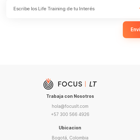
Env
Trabaja con Nosotros
hola@focuslt.com
+57 300 566 4926
Ubicacion
Bogotá, Colombia