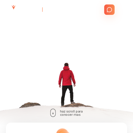
Life Training
haz scroll para
conocer mas